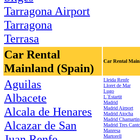
Tarragona Airport
Tarragona
Terrasa
Car Rental
Car Rental Main
Mainland (Spain)
Lleida Renfe
Aguilas
Lloret de Mar
Lugo
Albacete
L´Estartit
Madrid
Alcala de Henares
Madrid Airport
Madrid Atocha
Madrid Chamartin
Alcazar de San
Madrid Tres Cant
Manresa
Juan Renfe
Martorell