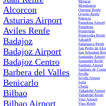
Mojacar
Mondragon
Alcorcon
Ourense Renfe
Oviedo Renfe
Asturias Airport
Palencia
Pamplona Airport
Pamplona
Aviles Renfe
Ponferrada
Pontevedra Renfe
Badajoz
Sabadell
Salamanca Renfe
San Pedro de Alca
Badajoz Airport
San Sebastian Ren
Santander Airport
Badajoz Centro
Santander Renfe
Santiago Airport
Barbera del Valles
Santiago de Comp
Sevilla
Sevilla Airport
Benicarlo
Soria
Ubeda
Bilbao
Valladolid Airport
Valladolid Renfe
Vigo Airport
Bilbao Airport
Vigo Renfe