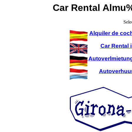
Car Rental Almu
Sele
Alquiler de coc
Car Rental 
Autoverlmietung
Autoverhuur