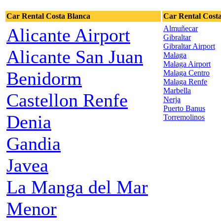
Car Rental Costa Blanca
Car Rental Costa
Almuñecar
Alicante Airport
Gibraltar
Gibraltar Airport
Alicante San Juan
Malaga
Malaga Airport
Benidorm
Malaga Centro
Malaga Renfe
Marbella
Castellon Renfe
Nerja
Puerto Banus
Denia
Torremolinos
Gandia
Javea
La Manga del Mar
Menor